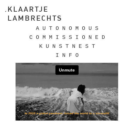
KLAARTJE
LAMBRECHTS
A U T O N O M O U S
C O M M I S S I O N E D
K U N S T N E S T
I N F O